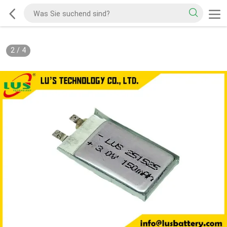
2
/
4