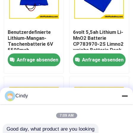
Fabrik-Ausflug
Benutzerdefinierte
6volt 5,5ah Lithium Li-
Qualitätskontrolle
Lithium-Mangan-
MnO2 Batterie
Taschenbatterie 6V
CP783970-2S Limno2
5500mah
weiche Batterie Pack
Treten Sie mit uns in Verbindung
Dünnzellbatterie
OEM-Fabrik
Anfrage absenden
Anfrage absenden
CP783970-2S
Batterie
Nachrichten
Fälle
Cindy
Lithium-Thionylchlorid-Batterie
7:09 AM
Good day, what product are you looking 
Lithium-Mangan-Dioxid-Batterie