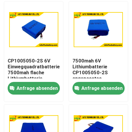
CP1005050-2S 6V
7500mah 6V
Einwegquadratbatterie
Lithiumbatterie
7500mah flache
CP1005050-2S
Lithiumbatterie
angepasstes
Anpassung
Lithiumbatteriepaket
Anfrage absenden
Anfrage absenden
Haus
Produkte
Über uns