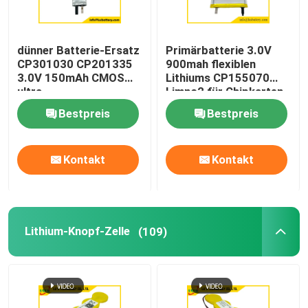
Fabrik-Ausflug
dünner Batterie-Ersatz
Primärbatterie 3.0V
CP301030 CP201335
900mah flexiblen
3.0V 150mAh CMOS
Lithiums CP155070
Qualitätskontrolle
ultra
Limno2 für Chipkarten
Bestpreis
Bestpreis
Treten Sie mit uns in Verbindung
Kontakt
Kontakt
Nachrichten
Fälle
Lithium-Knopf-Zelle
(109)
Lithium-Thionylchlorid-Batterie
Lithium-Mangan-Dioxid-Batterie