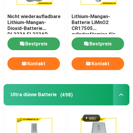
Nicht wiederaufladbare
Lithium-Mangan-
Lithium-Mangan-
Batterie LiMnO2
Dioxid-Batterie
CR17505
DL223A EL223AP
zylinderförmige für
Wasser-Gaszähler
Bestpreis
Bestpreis
Kontakt
Kontakt
Haus
Ultra dünne Batterie
(498)
Produkte
Über uns