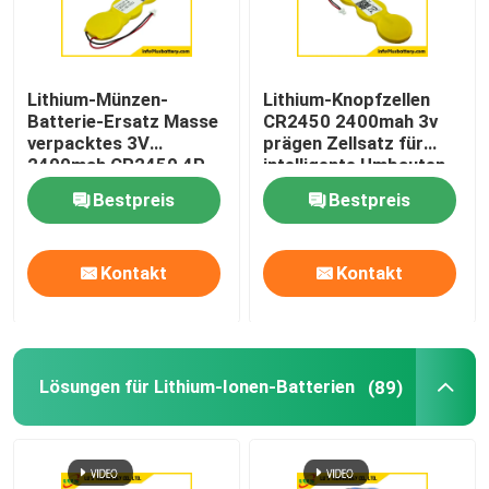
Ultra dünne Batterie
Lithium-Münzen-
Lithium-Knopfzellen
Batterie-Ersatz Masse
CR2450 2400mah 3v
Lithium-Knopf-Zelle
verpacktes 3V
prägen Zellsatz für
2400mah CR2450 4P
intelligente Umbauten
Lösungen für Lithium-Ionen-Batterien
Bestpreis
Bestpreis
Wieder aufladbare Lithiumpolymerbatterie
Kontakt
Kontakt
Batterie PCM
Lösungen für Lithium-Ionen-Batterien
(89)
Lithium-Batterie-Ladegeräte
1,2 v-Akku