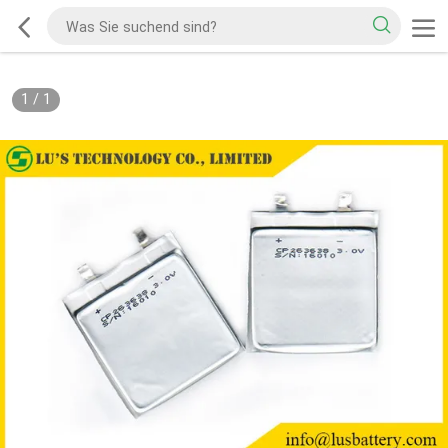
1
/
1