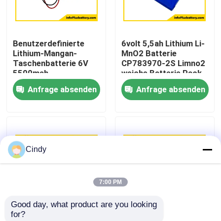
Fabrik-Ausflug
Benutzerdefinierte
6volt 5,5ah Lithium Li-
Lithium-Mangan-
MnO2 Batterie
Qualitätskontrolle
Taschenbatterie 6V
CP783970-2S Limno2
5500mah
weiche Batterie Pack
Dünnzellbatterie
OEM-Fabrik
Anfrage absenden
Anfrage absenden
Treten Sie mit uns in Verbindung
CP783970-2S
Batterie
Nachrichten
Cindy
Fälle
7:00 PM
Lithium-Thionylchlorid-Batterie
Good day, what product are you looking 
for?
Lithium-Mangan-Dioxid-Batterie
Li-MnO2 Pouch Cell
CP783970 2S