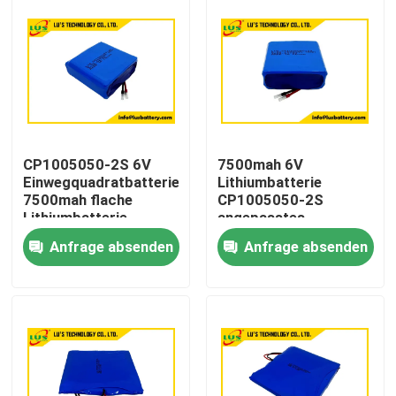
CP1005050-2S 6V
7500mah 6V
Einwegquadratbatterie
Lithiumbatterie
7500mah flache
CP1005050-2S
Lithiumbatterie
angepasstes
Anpassung
Lithiumbatteriepaket
Anfrage absenden
Anfrage absenden
Haus
Produkte
Über uns