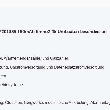
sse CP201335 150mAh limno2 für Umbauten besonders an
ähler, Wärmemengenzähler und Gaszähler
tzung, Uhrstromversorgung und Datenersatzstromversorgung
oren
metriesysteme
ung, Ölquellen, Bergwerke, medizinische Ausrüstung, Alarmanlag