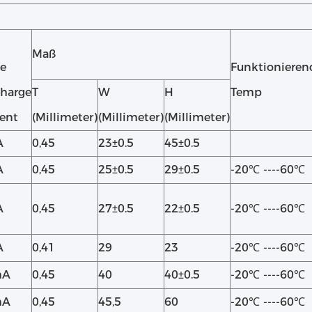
Maß
se
Funktionieren
charge
T
W
H
Temp
rent
(Millimeter)
(Millimeter)
(Millimeter)
A
0,45
23±0.5
45±0.5
A
0,45
25±0.5
29±0.5
-20℃ ----60℃
A
0,45
27±0.5
22±0.5
-20℃ ----60℃
A
0,41
29
23
-20℃ ----60℃
mA
0,45
40
40±0.5
-20℃ ----60℃
mA
0,45
45,5
60
-20℃ ----60℃