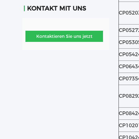
KONTAKT MIT UNS
CP0520
CP0527
Kontaktieren Sie uns jetzt
CP0530
CP0542
CP0643
CP0735
CP0829
CP0842
CP1020
CP1042