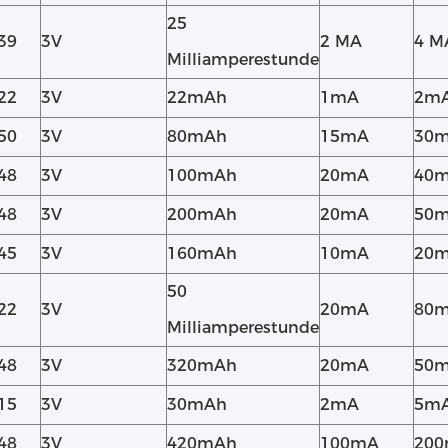
25
39
3V
2 MA
4 M
Milliamperestunde
22
3V
22mAh
1mA
2m
50
3V
80mAh
15mA
30
48
3V
100mAh
20mA
40
48
3V
200mAh
20mA
50
45
3V
160mAh
10mA
20
50
22
3V
20mA
80
Milliamperestunde
48
3V
320mAh
20mA
50
15
3V
30mAh
2mA
5m
48
3V
420mAh
100mA
20