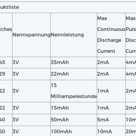
uktliste
Max
Max
iches
Continuous
Pul
Nennspannung
Nennleistung
Discharge
Dis
Current
Cur
45
3V
35mAh
2mA
4m
29
3V
22mAh
2mA
4m
15
22
3V
1mA
2m
Milliamperestunde
22
3V
15mAh
1mA
2m
40
3V
50mAh
5mA
10
60
3V
100mAh
10mA
20