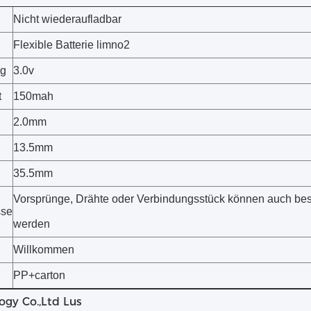
Nicht wiederaufladbar
Flexible Batterie limno2
g
3.0v
t
150mah
2.0mm
13.5mm
35.5mm
Vorsprünge, Drähte oder Verbindungsstück können auch bes
sse
werden
Willkommen
PP+carton
ogy Co.,Ltd Lus