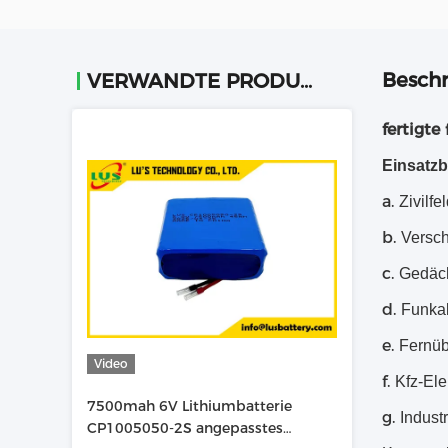
Beschr
VERWANDTE PRODUKTE
fertigt
Einsatzb
a.
Zivilf
b.
Versch
c.
Gedäch
d.
Funka
e.
Fernüb
Video
f.
Kfz-El
7500mah 6V Lithiumbatterie
g.
Indust
CP1005050-2S angepasstes