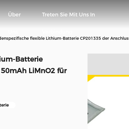
Über
Treten Sie Mit Uns In
Uns
Verbindung
enspezifische flexible Lithium-Batterie CP201335 der Anschl
hium-Batterie
 150mAh LiMnO2 für
terie