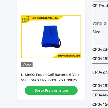
CP-Prod
Vorbildl
Size
CP0423
CP0425
Video
CP0427
Li-MnO2 Pouch Cell Batterie 6 Volt
5500 mAh CP783970-2S Lithium
Batterie kundenspezifisch
CP0429
Beste Preis erhalten
CP0440
CP0445