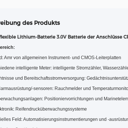
eibung des Produkts
e flexible Lithium-Batterie 3.0V Batterie der Anschlü
ereich:
eld: Amr von allgemeinen Instrument- und CMOS-Leiterplatten
iedene intelligente Meter: intelligente Stromzähler, Wasserz
tnisse und Bereitschaftsstromversorgung: Gedächtnisunterstü
larmausrüstung/-sensoren: Rauchmelder und Temperaturmonit
erwachungsanlagen: Positioniervorrichtungen und Marinetele
ektronik: Reifendrucküberwachungssysteme
rielles Feld: Automatisierungsinstrumentierungen und -ausrüst