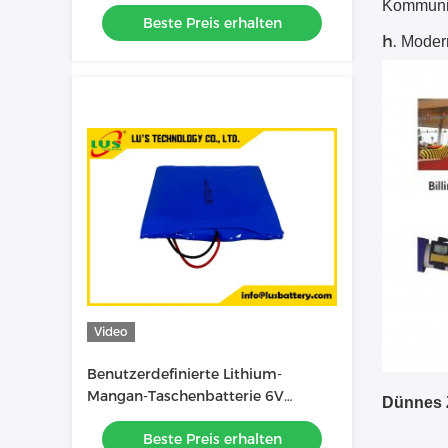
Lithiumbatteriepaket
Kommunik
Beste Preis erhalten
h.
Modern
Video
Benutzerdefinierte Lithium-
Mangan-Taschenbatterie 6V
Dünnes 
5500mah Dünnzellbatterie
Beste Preis erhalten
CP783970-2S Batterie