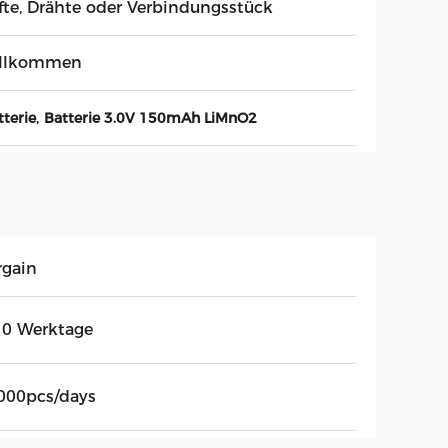
ifte, Drähte oder Verbindungsstück
llkommen
,
terie
Batterie 3.0V 150mAh LiMnO2
rgain
10 Werktage
000pcs/days