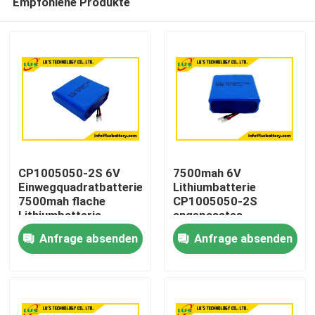
Empfohlene Produkte
CP1005050-2S 6V
7500mah 6V
Einwegquadratbatterie
Lithiumbatterie
7500mah flache
CP1005050-2S
Lithiumbatterie
angepasstes
Haus
Anpassung
Lithiumbatteriepaket
Anfrage absenden
Anfrage absenden
Produkte
Über uns