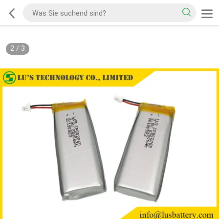
2
/
3