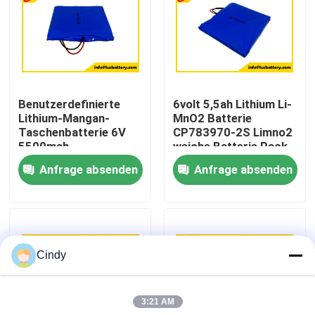
Fabrik-Ausflug
Qualitätskontrolle
Benutzerdefinierte
6volt 5,5ah Lithium Li-
Lithium-Mangan-
MnO2 Batterie
Treten Sie mit uns in Verbindung
Taschenbatterie 6V
CP783970-2S Limno2
5500mah
weiche Batterie Pack
Dünnzellbatterie
OEM-Fabrik
Anfrage absenden
Anfrage absenden
Nachrichten
CP783970-2S
Batterie
Fälle
Cindy
Lithium-Thionylchlorid-Batterie
3:21 AM
Lithium-Mangan-Dioxid-Batterie