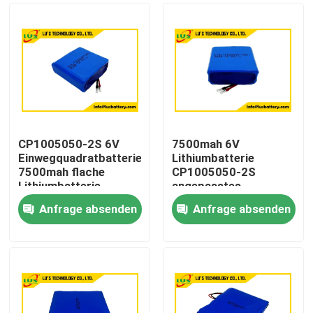
CP1005050-2S 6V
7500mah 6V
Einwegquadratbatterie
Lithiumbatterie
7500mah flache
CP1005050-2S
Lithiumbatterie
angepasstes
Anpassung
Lithiumbatteriepaket
Anfrage absenden
Anfrage absenden
Haus
Produkte
Über uns