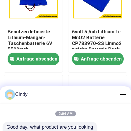
Fabrik-Ausflug
Benutzerdefinierte
6volt 5,5ah Lithium Li-
Qualitätskontrolle
Lithium-Mangan-
MnO2 Batterie
Taschenbatterie 6V
CP783970-2S Limno2
5500mah
weiche Batterie Pack
Treten Sie mit uns in Verbindung
Dünnzellbatterie
OEM-Fabrik
Anfrage absenden
Anfrage absenden
CP783970-2S
Batterie
Nachrichten
Fälle
Cindy
Lithium-Thionylchlorid-Batterie
2:04 AM
Good day, what product are you looking 
Lithium-Mangan-Dioxid-Batterie