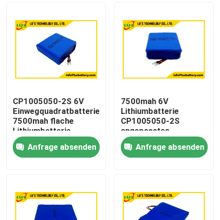
CP1005050-2S 6V
7500mah 6V
Einwegquadratbatterie
Lithiumbatterie
7500mah flache
CP1005050-2S
Lithiumbatterie
angepasstes
Anpassung
Lithiumbatteriepaket
Anfrage absenden
Anfrage absenden
Haus
Produkte
Über uns