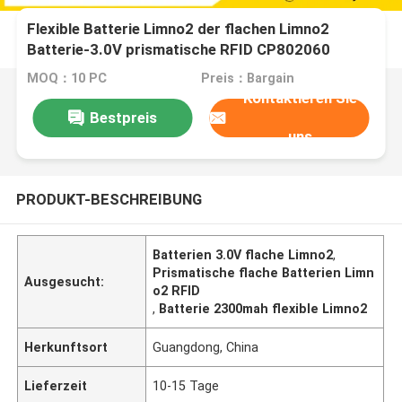
Flexible Batterie Limno2 der flachen Limno2
Batterie-3.0V prismatische RFID CP802060
2300mah
MOQ：10 PC
Preis：Bargain
Kontaktieren Sie
Bestpreis
uns
PRODUKT-BESCHREIBUNG
Batterien 3.0V flache Limno2
,
Prismatische flache Batterien Limn
Ausgesucht:
o2 RFID
,
Batterie 2300mah flexible Limno2
Herkunftsort
Guangdong, China
Lieferzeit
10-15 Tage