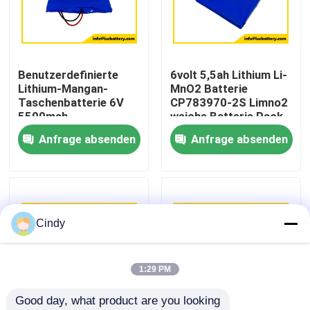
Fabrik-Ausflug
Benutzerdefinierte
6volt 5,5ah Lithium Li-
Qualitätskontrolle
Lithium-Mangan-
MnO2 Batterie
Taschenbatterie 6V
CP783970-2S Limno2
5500mah
weiche Batterie Pack
Treten Sie mit uns in Verbindung
Dünnzellbatterie
OEM-Fabrik
Anfrage absenden
Anfrage absenden
CP783970-2S
Batterie
Nachrichten
Fälle
Cindy
Lithium-Thionylchlorid-Batterie
1:29 PM
Good day, what product are you looking 
Lithium-Mangan-Dioxid-Batterie