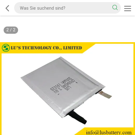
2
/
2