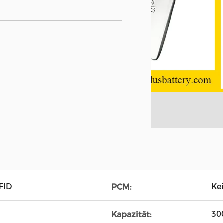
FID
Ke
PCM:
30
Kapazität: