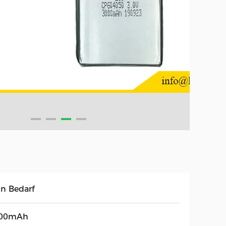
in Bedarf
00mAh