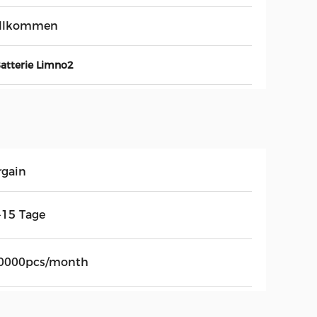
llkommen
atterie Limno2
rgain
-15 Tage
0000pcs/month