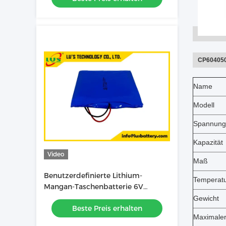
CP604050 
Name
Modell
Spannung
Kapazität
Video
Maß
Benutzerdefinierte Lithium-
Temperat
Mangan-Taschenbatterie 6V
5500mah Dünnzellbatterie
Gewicht
Beste Preis erhalten
CP783970-2S Batterie
Maximaler