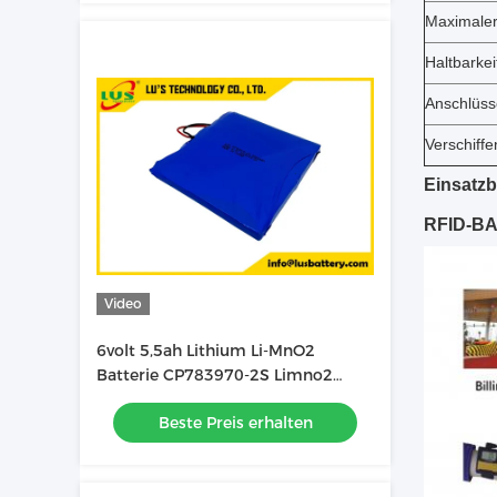
Maximaler
Haltbarke
Anschlüss
Verschiffe
Einsatzb
RFID-BA
Video
6volt 5,5ah Lithium Li-MnO2
Batterie CP783970-2S Limno2
weiche Batterie Pack OEM-Fabrik
Beste Preis erhalten