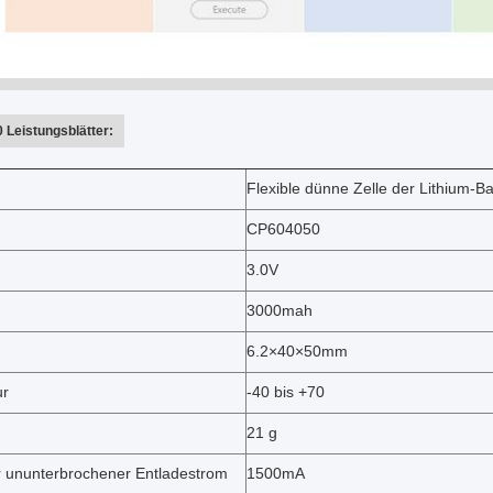
Leistungsblätter:
Flexible dünne Zelle der Lithium-Bat
CP604050
3.0V
3000mah
6.2×40×50mm
ur
-40 bis +70
21 g
 ununterbrochener Entladestrom
1500mA