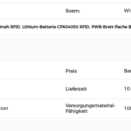
Wi
Soem:
,
,
0mah RFID
Lithium-Batterie CP604050 RFID
PWB-Brett-flache B
Ba
Preis
10
Lieferzeit
Versorgungsmaterial-
nion
10
Fähigkeit