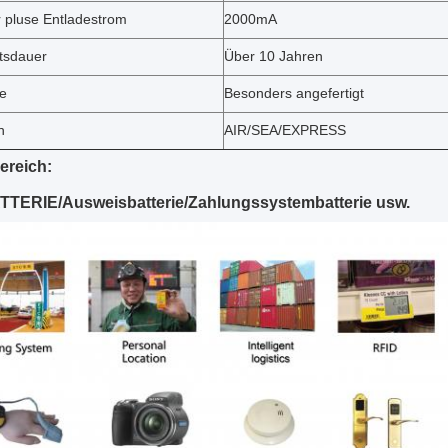
 pluse Entladestrom
2000mA
itsdauer
Über 10 Jahren
e
Besonders angefertigt
n
AIR/SEA/EXPRESS
ereich:
TTERIE/Ausweisbatterie/Zahlungssystembatterie usw.