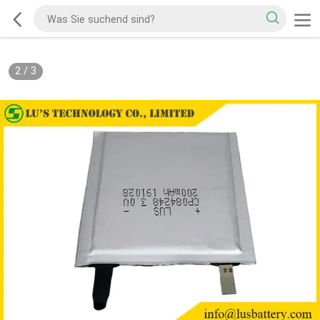
2
/
3