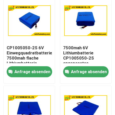
CP1005050-2S 6V
7500mah 6V
Einwegquadratbatterie
Lithiumbatterie
7500mah flache
CP1005050-2S
Lithiumbatterie
angepasstes
Anpassung
Lithiumbatteriepaket
Anfrage absenden
Anfrage absenden
Haus
Produkte
Über uns