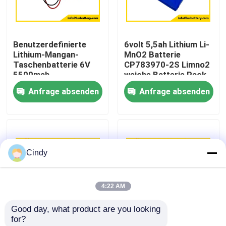
Fabrik-Ausflug
Benutzerdefinierte
6volt 5,5ah Lithium Li-
Lithium-Mangan-
MnO2 Batterie
Qualitätskontrolle
Taschenbatterie 6V
CP783970-2S Limno2
5500mah
weiche Batterie Pack
Dünnzellbatterie
OEM-Fabrik
Anfrage absenden
Anfrage absenden
Treten Sie mit uns in Verbindung
CP783970-2S
Batterie
Nachrichten
Cindy
Fälle
4:22 AM
Lithium-Thionylchlorid-Batterie
Good day, what product are you looking 
for?
Lithium-Mangan-Dioxid-Batterie
Li-MnO2 Pouch Cell
CP783970 2S