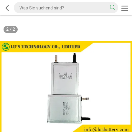
2
/
2