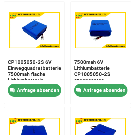
CP1005050-2S 6V
7500mah 6V
Einwegquadratbatterie
Lithiumbatterie
7500mah flache
CP1005050-2S
Lithiumbatterie
angepasstes
Anpassung
Lithiumbatteriepaket
Anfrage absenden
Anfrage absenden
Haus
Produkte
Über uns