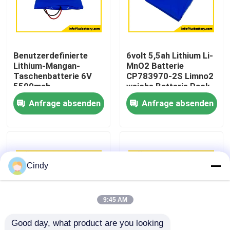
Fabrik-Ausflug
Benutzerdefinierte
6volt 5,5ah Lithium Li-
Qualitätskontrolle
Lithium-Mangan-
MnO2 Batterie
Taschenbatterie 6V
CP783970-2S Limno2
5500mah
weiche Batterie Pack
Treten Sie mit uns in Verbindung
Dünnzellbatterie
OEM-Fabrik
Anfrage absenden
Anfrage absenden
CP783970-2S
Batterie
Nachrichten
Fälle
Cindy
Lithium-Thionylchlorid-Batterie
9:45 AM
Good day, what product are you looking 
Lithium-Mangan-Dioxid-Batterie