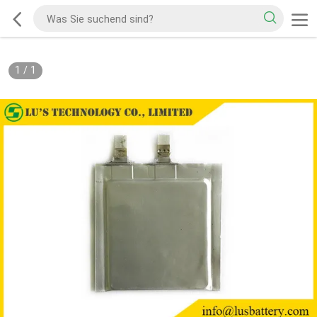
1
/
1