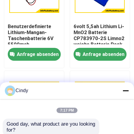
Fabrik-Ausflug
Benutzerdefinierte
6volt 5,5ah Lithium Li-
Lithium-Mangan-
MnO2 Batterie
Qualitätskontrolle
Taschenbatterie 6V
CP783970-2S Limno2
5500mah
weiche Batterie Pack
Dünnzellbatterie
OEM-Fabrik
Anfrage absenden
Anfrage absenden
Treten Sie mit uns in Verbindung
CP783970-2S
Batterie
Nachrichten
Cindy
Fälle
7:17 PM
Lithium-Thionylchlorid-Batterie
Good day, what product are you looking 
for?
Lithium-Mangan-Dioxid-Batterie
Li-MnO2 Pouch Cell
CP783970 2S