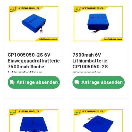
CP1005050-2S 6V
7500mah 6V
Einwegquadratbatterie
Lithiumbatterie
7500mah flache
CP1005050-2S
Lithiumbatterie
angepasstes
Anpassung
Lithiumbatteriepaket
Anfrage absenden
Anfrage absenden
Haus
Produkte
Über uns