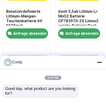
Benutzerdefinierte
6volt 5,5ah Lithium Li-
Fabrik-Ausflug
Lithium-Mangan-
MnO2 Batterie
Taschenbatterie 6V
CP783970-2S Limno2
5500mah
weiche Batterie Pack
Qualitätskontrolle
Dünnzellbatterie
OEM-Fabrik
Anfrage absenden
Anfrage absenden
CP783970-2S
Batterie
Treten Sie mit uns in Verbindung
Nachrichten
Cindy
Fälle
2:57 PM
Lithium-Thionylchlorid-Batterie
Good day, what product are you looking 
for?
Li-MnO2 Pouch Cell
CP783970 2S
Batterie 6 Volt 5500
Lithiumbatterie 6Volt
Lithium-Mangan-Dioxid-Batterie
mAh CP783970-2S
5500mah