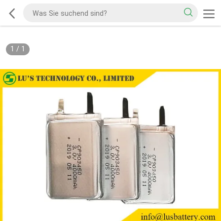
1
/
1