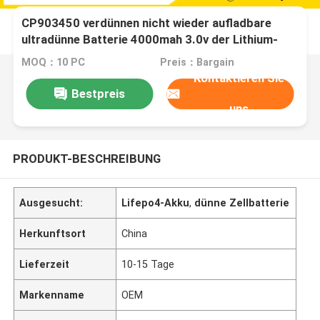
CP903450 verdünnen nicht wieder aufladbare
ultradünne Batterie 4000mah 3.0v der Lithium-
Batterie 3V flache Lithium-Batterie der Zellen
MOQ：10 PC
Preis：Bargain
CP903450
Kontaktieren Sie
Bestpreis
uns
PRODUKT-BESCHREIBUNG
Ausgesucht:
Lifepo4-Akku
,
dünne Zellbatterie
Herkunftsort
China
Lieferzeit
10-15 Tage
Markenname
OEM