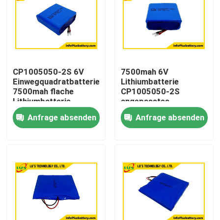
CP1005050-2S 6V
7500mah 6V
Einwegquadratbatterie
Lithiumbatterie
7500mah flache
CP1005050-2S
Lithiumbatterie
angepasstes
Anpassung
Lithiumbatteriepaket
Anfrage absenden
Anfrage absenden
Haus
Produkte
Über uns