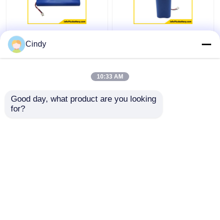
4S1P 18650 wieder
kundengebundenes
Cindy
aufladbare Entladung
Logo 3000mAh 12.8V
der Lithium-Batterie-
3.2V 4S1P 26650
14.8v 3200mAh 3C
Batterie-Lifepo4 Sätze
10:33 AM
Bestpreis
Bestpreis
Good day, what product are you looking 
for?
Kontakt
Kontakt
Sehen Sie mehr an
Startseite
Über uns
Kontakt
Desktop Site
Sitemap
Datenschutzrichtlinie