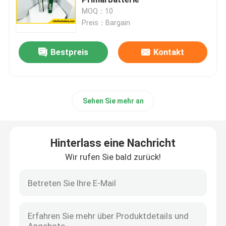
MOQ：10
Preis：Bargain
Ultra dünne Batterie
Bestpreis
Kontakt
Lithium-Knopf-Zelle
Lösungen für Lithium-Ionen-Batterien
Sehen Sie mehr an
Wieder aufladbare Lithiumpolymerbatterie
Hinterlass eine Nachricht
Batterie PCM
Wir rufen Sie bald zurück!
Lithium-Batterie-Ladegeräte
1,2 v-Akku