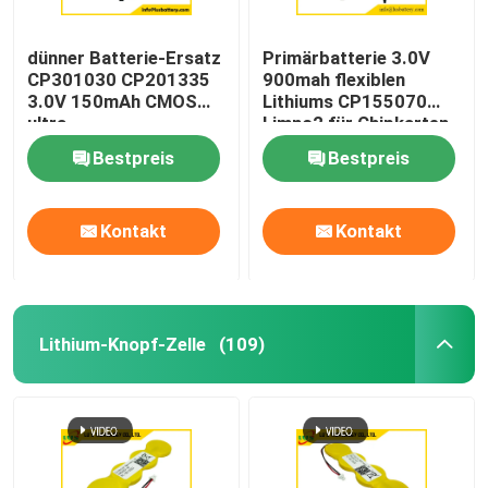
dünner Batterie-Ersatz
Primärbatterie 3.0V
CP301030 CP201335
900mah flexiblen
3.0V 150mAh CMOS
Lithiums CP155070
ultra
Limno2 für Chipkarten
Bestpreis
Bestpreis
Kontakt
Kontakt
Lithium-Knopf-Zelle
(109)