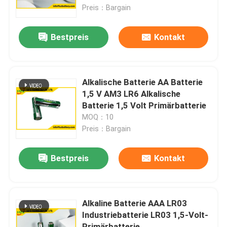
Preis：Bargain
Fabrik-Ausflug
Bestpreis
Kontakt
Qualitätskontrolle
Alkalische Batterie AA Batterie
Treten Sie mit uns in Verbindung
1,5 V AM3 LR6 Alkalische
Batterie 1,5 Volt Primärbatterie
MOQ：10
Nachrichten
Preis：Bargain
Fälle
Bestpreis
Kontakt
Lithium-Thionylchlorid-Batterie
Alkaline Batterie AAA LR03
Industriebatterie LR03 1,5-Volt-
Lithium-Mangan-Dioxid-Batterie
Primärbatterie