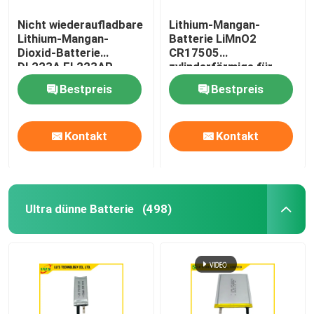
Nicht wiederaufladbare
Lithium-Mangan-
Lithium-Mangan-
Batterie LiMnO2
Dioxid-Batterie
CR17505
DL223A EL223AP
zylinderförmige für
Wasser-Gaszähler
Bestpreis
Bestpreis
Kontakt
Kontakt
Ultra dünne Batterie
(498)