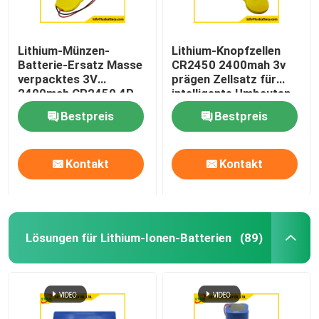
Lithium-Münzen-
Lithium-Knopfzellen
Batterie-Ersatz Masse
CR2450 2400mah 3v
verpacktes 3V
prägen Zellsatz für
2400mah CR2450 4P
intelligente Umbauten
Bestpreis
Bestpreis
Kontakt
Kontakt
Lösungen für Lithium-Ionen-Batterien
(89)