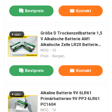
Bestpreis
Kontakt
Größe D Trockenzellbatterie 1,5
V Alkalische Batterie AM1
Alkalische Zelle LR20 Batterie
1,5 Volt
MOQ：10
Preis：Bargain
Bestpreis
Kontakt
Haus
Alkaline Batterie 9V 6LR61
Produkte
Primärbatterien 9V PP3 6LR61
PC1604
Über uns
MOQ：10