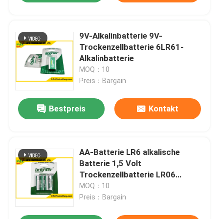
9V-Alkalinbatterie 9V-
Trockenzellbatterie 6LR61-
Alkalinbatterie
MOQ：10
Preis：Bargain
Bestpreis
Kontakt
AA-Batterie LR6 alkalische
Batterie 1,5 Volt
Trockenzellbatterie LR06
alkalische Doppel-A-Batterie
MOQ：10
Preis：Bargain