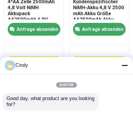
4*AA Zelle 2500mAh
Kundenspezifischer
4,8 Volt NiMH
NiMH-Akku 4,8 V 2500
Akkupack
mAh Akku Größe
Fabrik-Ausflug
AA2500mAh 4,8V
AA2500mAh Akku
Akku
OEM
Anfrage absenden
Anfrage absenden
Qualitätskontrolle
Treten Sie mit uns in Verbindung
Cindy
Nachrichten
8:09 PM
Fälle
Good day, what product are you looking 
for?
Größe AA Batterie
Kundenspezifischer,
Lithium-Thionylchlorid-Batterie
2500mah 3.6V nimh
wiederaufladbarer
wiederaufladbare
Nickel-Metallhydrid-
Batterie OEM nimh
Akku, 3,6 Volt, 2500
Batterie Fabrik
mAh, AA-Batterie
Lithium-Mangan-Dioxid-Batterie
Anfrage absenden
Anfrage absenden