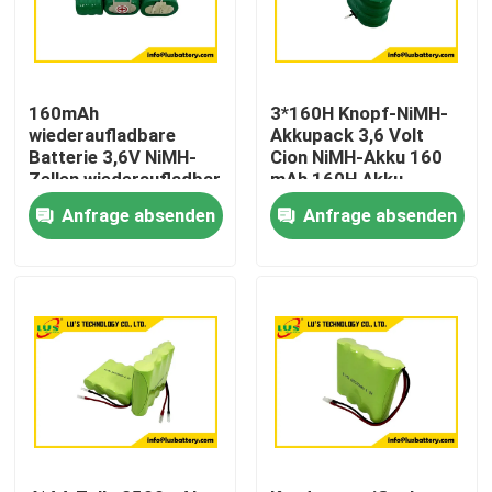
160mAh
3*160H Knopf-NiMH-
wiederaufladbare
Akkupack 3,6 Volt
Batterie 3,6V NiMH-
Cion NiMH-Akku 160
Zellen wiederaufladbar
mAh 160H Akku
kundenspezifisch
Anfrage absenden
Anfrage absenden
Haus
Produkte
Über uns