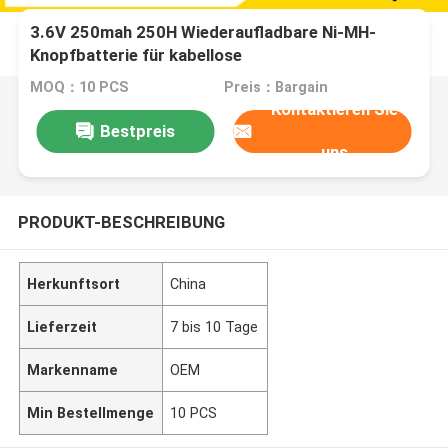
3.6V 250mah 250H Wiederaufladbare Ni-MH-
Knopfbatterie für kabellose
Fernbedienungsspielzeuge
MOQ：10 PCS
Preis：Bargain
Kontaktieren Sie
Bestpreis
uns
PRODUKT-BESCHREIBUNG
Herkunftsort
China
Lieferzeit
7 bis 10 Tage
Markenname
OEM
Min Bestellmenge
10 PCS