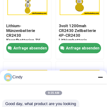
Fabrik-Ausflug
Lithium-
3volt 1200mah
Qualitätskontrolle
Münzenbatterie
CR2430 Zellbatterie
CR2430
4P-CR2430
Knopfbatterien 3V
Lithiumbatterie
Treten Sie mit uns in Verbindung
1200mah ESL Lithium-
Anfrage absenden
Anfrage absenden
Batterie OEM
Nachrichten
Fälle
Cindy
Lithium-Thionylchlorid-Batterie
9:35 AM
Good day, what product are you looking 
Lithium-Mangan-Dioxid-Batterie