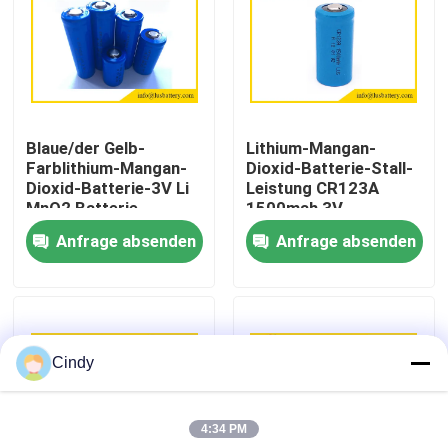
Fabrik-Ausflug
Qualitätskontrolle
Blaue/der Gelb-
Lithium-Mangan-
Farblithium-Mangan-
Dioxid-Batterie-Stall-
Treten Sie mit uns in Verbindung
Dioxid-Batterie-3V Li
Leistung CR123A
MnO2 Batterie
1500mah 3V
Anfrage absenden
Anfrage absenden
Nachrichten
Fälle
Cindy
Lithium-Thionylchlorid-Batterie
4:34 PM
Lithium-Mangan-Dioxid-Batterie