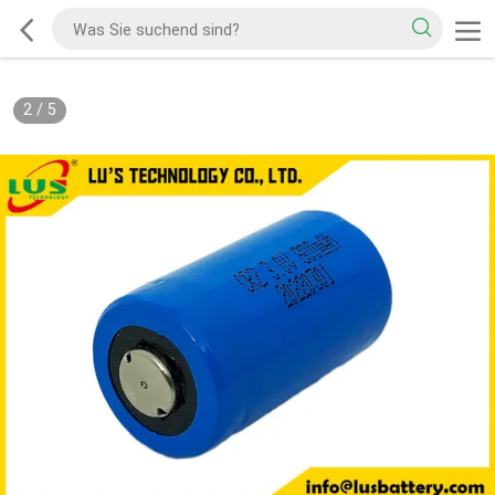
2
/
5