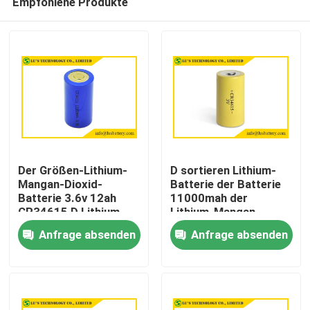
Empfohlene Produkte
Der Größen-Lithium-
D sortieren Lithium-
Mangan-Dioxid-
Batterie der Batterie
Batterie 3.6v 12ah
11000mah der
CR34615 D Lithium-
Lithium-Mangan-
Haus
Batterie
Batterie-CR34615
Anfrage absenden
Anfrage absenden
3.0V Li Mno2
Produkte
Über uns