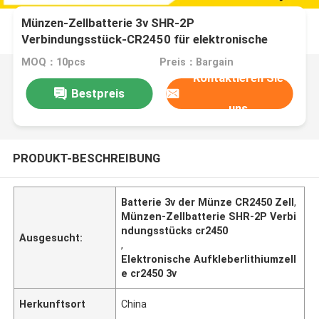
Münzen-Zellbatterie 3v SHR-2P
Verbindungsstück-CR2450 für elektronische
Regal-Aufkleber SES Imagotag
MOQ：10pcs
Preis：Bargain
Kontaktieren Sie
Bestpreis
uns
PRODUKT-BESCHREIBUNG
Batterie 3v der Münze CR2450 Zell
,
Münzen-Zellbatterie SHR-2P Verbi
ndungsstücks cr2450
Ausgesucht:
,
Elektronische Aufkleberlithiumzell
e cr2450 3v
Herkunftsort
China