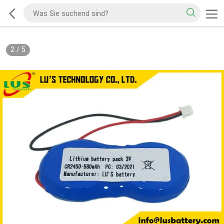
2
/
5