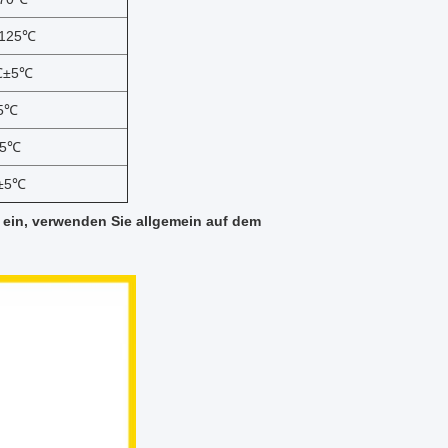
+125℃
℃±5℃
5℃
±5℃
±5℃
it ein, verwenden Sie allgemein auf dem