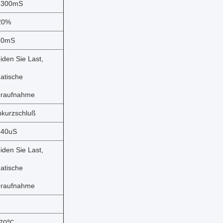
1300mS
20%
30mS
iden Sie Last,
atische
raufnahme
kurzschluß
240uS
iden Sie Last,
atische
raufnahme
+70℃