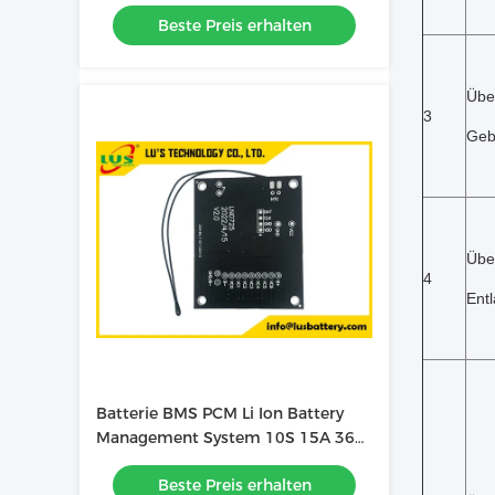
18650 26650 21700
Beste Preis erhalten
Übe
3
Geb
Übe
4
Ent
Batterie BMS PCM Li Ion Battery
Management System 10S 15A 36V
Li Ion BMS
Beste Preis erhalten