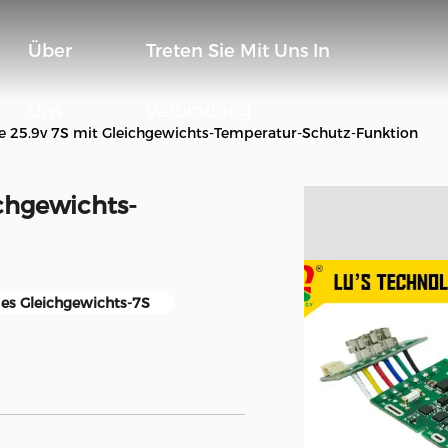
Über
Treten Sie Mit Uns In
Uns
Verbindung
e 25.9v 7S mit Gleichgewichts-Temperatur-Schutz-Funktion
chgewichts-
es Gleichgewichts-7S