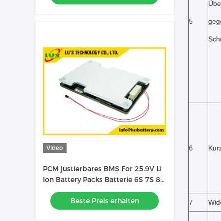
Übe
5
geg
Sch
Video
6
Kur
PCM justierbares BMS For 25.9V Li
Ion Battery Packs Batterie 6S 7S 8S
9S 10S 11S 12S 13S
Beste Preis erhalten
7
Wid