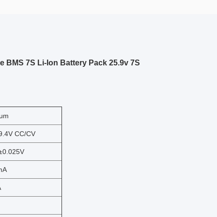
ie BMS 7S Li-Ion Battery Pack 25.9v 7S
ium
9.4V CC/CV
±0.025V
mA
A