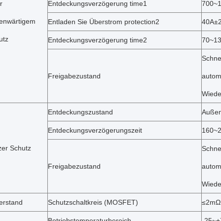
r
Entdeckungsverzögerung time1
700~
enwärtigem
Entladen Sie Überstrom protection2
40A±
utz
Entdeckungsverzögerung time2
70~1
Schne
Freigabezustand
autom
Wiede
Entdeckungszustand
Außen
Entdeckungsverzögerungszeit
160~
zer Schutz
Schne
Freigabezustand
autom
Wiede
erstand
Schutzschaltkreis (MOSFET)
≤2mΩ
Betriebstemperaturbereich
-25~