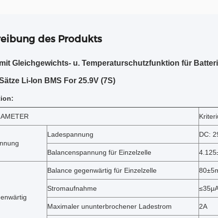
eibung des Produkts
it Gleichgewichts- u. Temperaturschutzfunktion für Batter
-Sätze Li-Ion BMS For 25.9V (7S)
tion:
RAMETER
Kriter
Ladespannung
DC: 2
nnung
Balancenspannung für Einzelzelle
4.125
Balance gegenwärtig für Einzelzelle
80±5
Stromaufnahme
≤35μ
enwärtig
Maximaler ununterbrochener Ladestrom
2A