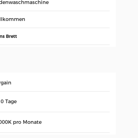
denwaschmaschine
llkommen
ms Brett
rgain
10 Tage
000K pro Monate