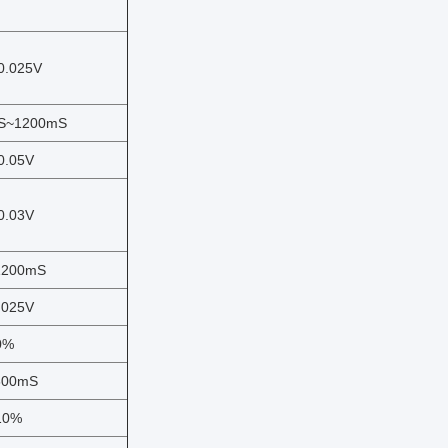
0.025V
S~1200mS
0.05V
0.03V
1200mS
.025V
0%
600mS
10%