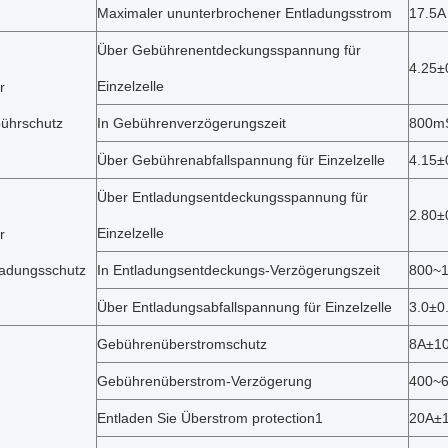
Maximaler ununterbrochener Entladungsstrom
17.5A
Über Gebührenentdeckungsspannung für
4.25±
Einzelzelle
r
ührschutz
In Gebührenverzögerungszeit
800m
Über Gebührenabfallspannung für Einzelzelle
4.15±
Über Entladungsentdeckungsspannung für
2.80±
Einzelzelle
r
ladungsschutz
In Entladungsentdeckungs-Verzögerungszeit
800~
Über Entladungsabfallspannung für Einzelzelle
3.0±0
Gebührenüberstromschutz
8A±1
Gebührenüberstrom-Verzögerung
400~
Entladen Sie Überstrom protection1
20A±