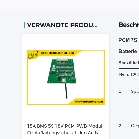
Beschr
VERWANDTE PRODUKTE
PCM 7S m
Batterie
Spezifika
Nein.
PA
1
Spa
15A BMS 5S 18V PCM-PWB-Modul
2
Geg
für Aufladungsschutz Li Ion Cells