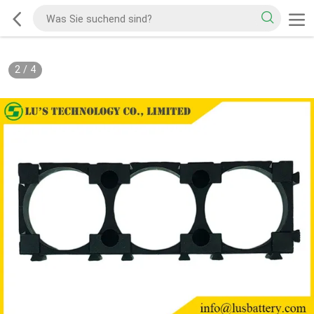
2
/
4