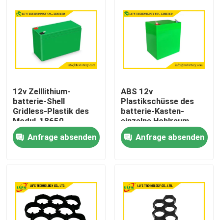
12v Zelllithium-
ABS 12v
batterie-Shell
Plastikschüsse des
Gridless-Plastik des
batterie-Kasten-
Modul-18650
einzelne Hohlraum-
150K für
Anfrage absenden
Anfrage absenden
Solarstraßenlaterne
Haus
Produkte
Über uns