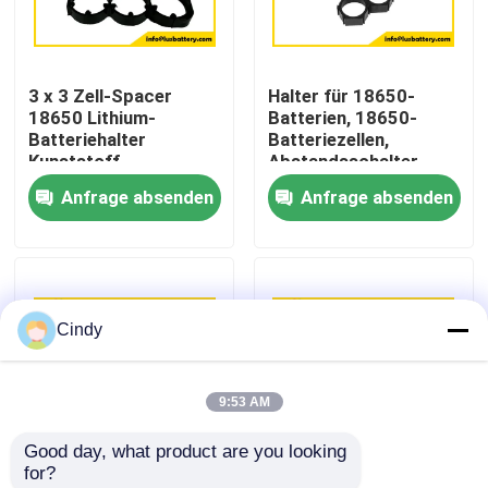
Fabrik-Ausflug
3 x 3 Zell-Spacer
Halter für 18650-
18650 Lithium-
Batterien, 18650-
Qualitätskontrolle
Batteriehalter
Batteriezellen,
Kunststoff-
Abstandsschalter,
Sechseckenzellhalter
Abstandsschalter für
Anfrage absenden
Anfrage absenden
Treten Sie mit uns in Verbindung
18650 3 * 3
18650, 21700 und
Abstandshalter
26650-Batterien
Nachrichten
Cindy
Fälle
9:53 AM
Lithium-Thionylchlorid-Batterie
Good day, what product are you looking 
for?
Lithium-Mangan-Dioxid-Batterie
18650 Lithium-
33140 Lithium-Halter