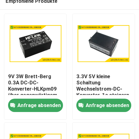
Empfohlene Produkte
9V 3W Brett-Berg
3.3V 5V kleine
0.3A DC-DC-
Schaltung
Konverter-HLKpm09
Wechselstrom-DC-
über gegenwärtigem
Konverter-1a steigern
Haus
Schutz
Höhe des Stromkreis-
Anfrage absenden
Anfrage absenden
2000m
Produkte
Über uns