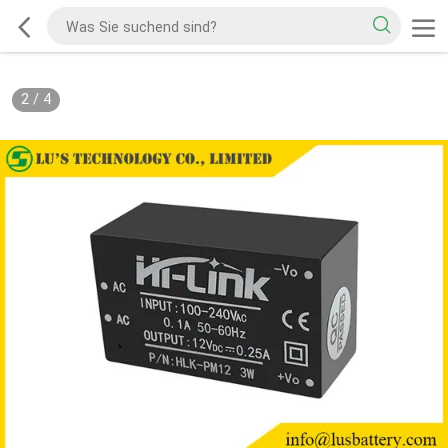
2
/
4