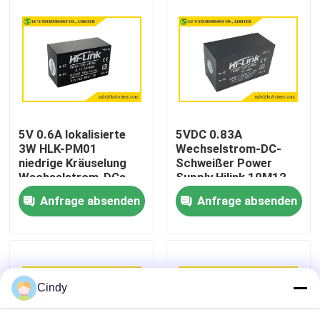
Fabrik-Ausflug
Qualitätskontrolle
Treten Sie mit uns in Verbindung
5V 0.6A lokalisierte
5VDC 0.83A
3W HLK-PM01
Wechselstrom-DC-
niedrige Kräuselung
Schweißer Power
Nachrichten
Wechselstrom-DCs
Supply Hilink 10M12
Stromversorgung
5v 700ma
Anfrage absenden
Anfrage absenden
Fälle
Lithium-Thionylchlorid-Batterie
Cindy
Lithium-Mangan-Dioxid-Batterie