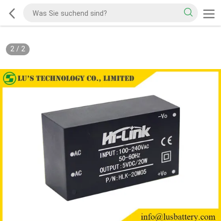
2
/
2