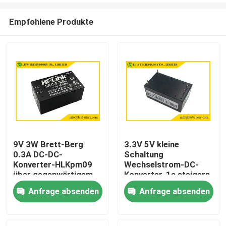
Empfohlene Produkte
9V 3W Brett-Berg
3.3V 5V kleine
0.3A DC-DC-
Schaltung
Haus
Konverter-HLKpm09
Wechselstrom-DC-
über gegenwärtigem
Konverter-1a steigern
Schutz
Höhe des Stromkreis-
Anfrage absenden
Anfrage absenden
Produkte
2000m
Über uns