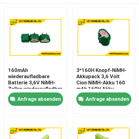
160mAh
3*160H Knopf-NiMH-
wiederaufladbare
Akkupack 3,6 Volt
Batterie 3,6V NiMH-
Cion NiMH-Akku 160
Zellen wiederaufladbar
mAh 160H Akku
kundenspezifisch
Haus
Anfrage absenden
Anfrage absenden
Produkte
Über uns