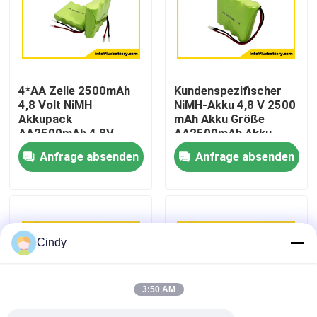
Fabrik-Ausflug
Qualitätskontrolle
4*AA Zelle 2500mAh
Kundenspezifischer
4,8 Volt NiMH
NiMH-Akku 4,8 V 2500
Akkupack
mAh Akku Größe
Treten Sie mit uns in Verbindung
AA2500mAh 4,8V
AA2500mAh Akku
Akku
OEM
Anfrage absenden
Anfrage absenden
Nachrichten
Fälle
Cindy
Lithium-Thionylchlorid-Batterie
3:50 AM
Lithium-Mangan-Dioxid-Batterie