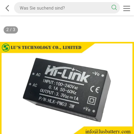
2
/
3