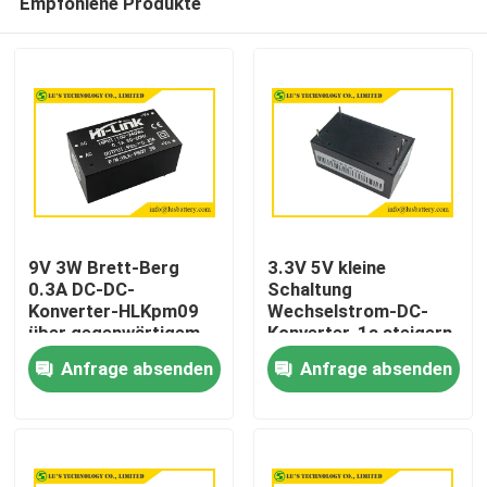
Empfohlene Produkte
9V 3W Brett-Berg
3.3V 5V kleine
0.3A DC-DC-
Schaltung
Konverter-HLKpm09
Wechselstrom-DC-
über gegenwärtigem
Konverter-1a steigern
Haus
Schutz
Höhe des Stromkreis-
Anfrage absenden
Anfrage absenden
2000m
Produkte
Über uns