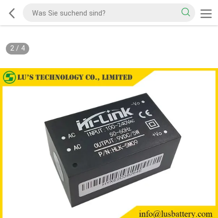
2
/
4