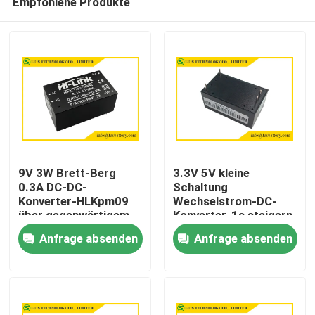
Empfohlene Produkte
9V 3W Brett-Berg
3.3V 5V kleine
0.3A DC-DC-
Schaltung
Konverter-HLKpm09
Wechselstrom-DC-
über gegenwärtigem
Konverter-1a steigern
Haus
Schutz
Höhe des Stromkreis-
Anfrage absenden
Anfrage absenden
2000m
Produkte
Über uns