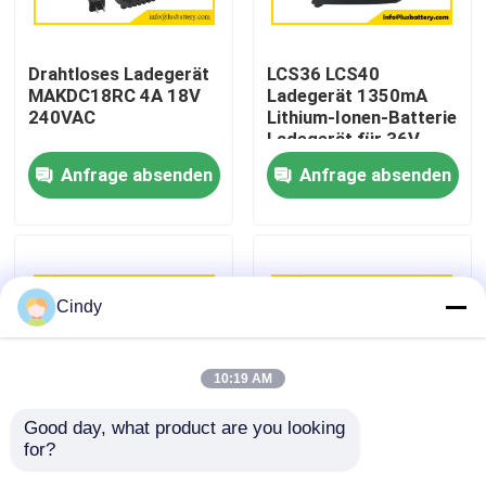
Fabrik-Ausflug
Drahtloses Ladegerät
LCS36 LCS40
MAKDC18RC 4A 18V
Ladegerät 1350mA
240VAC
Lithium-Ionen-Batterie
Qualitätskontrolle
Ladegerät für 36V
40V-Batterien
Anfrage absenden
Anfrage absenden
DC5V2.1A
Treten Sie mit uns in Verbindung
Nachrichten
Cindy
Fälle
10:19 AM
Lithium-Thionylchlorid-Batterie
Good day, what product are you looking 
for?
Zwei-Port-Ladegerät
Steckerladegerät 25V
Lithium-Mangan-Dioxid-Batterie
BD3.6V VP750
0,5A AC/DC-