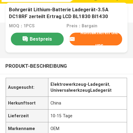
Bohrgerät Lithium-Batterie Ladegerät-3.5A
DC18RF zerteilt Ertrag LCD BL1830 Bl1430
Ladestrom 3.5A USBs 2.1A für 18V 14.4V
MOQ：1PCS
Preis：Bargain
Kontaktieren Sie
Bestpreis
uns
PRODUKT-BESCHREIBUNG
Elektrowerkzeug-Ladegerät
,
Ausgesucht:
UniversalwerkzeugLadegerät
Herkunftsort
China
Lieferzeit
10-15 Tage
Markenname
OEM