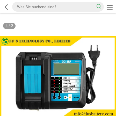
2
/
2