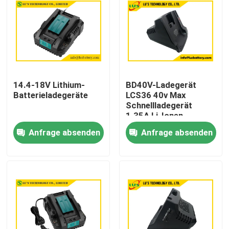
14.4-18V Lithium-
BD40V-Ladegerät
Batterieladegeräte
LCS36 40v Max
Schnellladegerät
1.35A Li-Ionen-
Ladegerät 36V 40V
Anfrage absenden
Anfrage absenden
Schnellladegerät
Haus
Produkte
Über uns