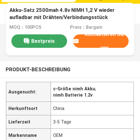
Akku-Satz 2500mah 4.8v NIMH 1,2 V wieder
aufladbar mit Drähten/Verbindungsstück
MOQ：100PCS
Preis：Bargain
Kontaktieren Sie
Bestpreis
uns
PRODUKT-BESCHREIBUNG
c-Größe nimh Akku
,
Ausgesucht:
nimh Batterie 1.2v
Herkunftsort
China
Lieferzeit
3-5 Tage
Markenname
OEM