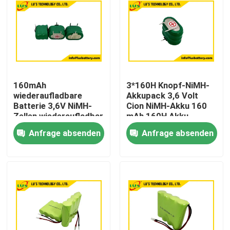
160mAh
3*160H Knopf-NiMH-
wiederaufladbare
Akkupack 3,6 Volt
Batterie 3,6V NiMH-
Cion NiMH-Akku 160
Zellen wiederaufladbar
mAh 160H Akku
kundenspezifisch
Anfrage absenden
Anfrage absenden
Haus
Produkte
Über uns