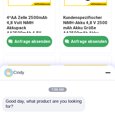
Fabrik-Ausflug
4*AA Zelle 2500mAh
Kundenspezifischer
4,8 Volt NiMH
NiMH-Akku 4,8 V 2500
Akkupack
mAh Akku Größe
Qualitätskontrolle
AA2500mAh 4,8V
AA2500mAh Akku
Akku
OEM
Anfrage absenden
Anfrage absenden
Treten Sie mit uns in Verbindung
Nachrichten
Cindy
Fälle
7:06 AM
Lithium-Thionylchlorid-Batterie
Good day, what product are you looking 
for?
Größe AA Batterie
Kundenspezifischer,
Lithium-Mangan-Dioxid-Batterie
2500mah 3.6V nimh
wiederaufladbarer