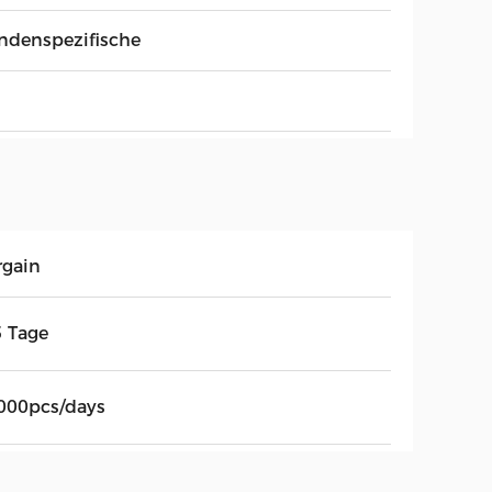
ndenspezifische
rgain
5 Tage
000pcs/days