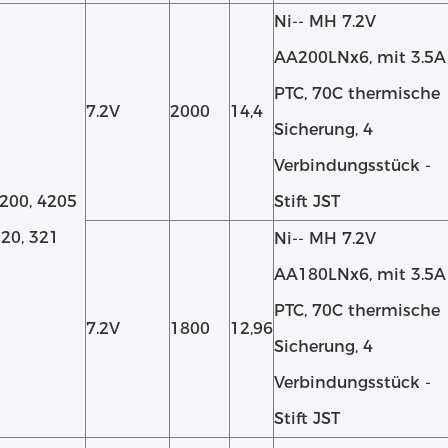
Ni-‐ MH 7.2V
AA200LNx6, mit 3.5A
PTC, 70C thermische
7.2V
2000
14,4
Sicherung, 4
Verbindungsstück ‐
200, 4205
Stift JST
320, 321
Ni-‐ MH 7.2V
AA180LNx6, mit 3.5A
PTC, 70C thermische
7.2V
1800
12,96
Sicherung, 4
Verbindungsstück ‐
Stift JST