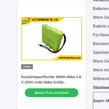
Batterie
Wenn Sie
Batterie 
Für Abre
Benutzen
Speichern
Wenn Sie 
Video
Wenn nich
Kundenspezifischer NiMH-Akku 4,8
Während 
V 2500 mAh Akku Größe
AA2500mAh Akku OEM
Staubsau
Beste Preis erhalten
Soem-M