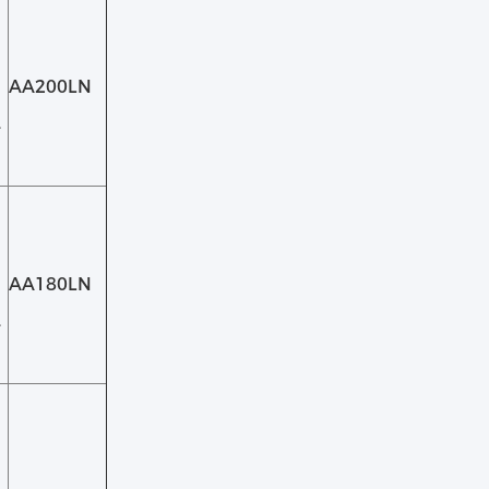
AA200LN
4
AA180LN
4