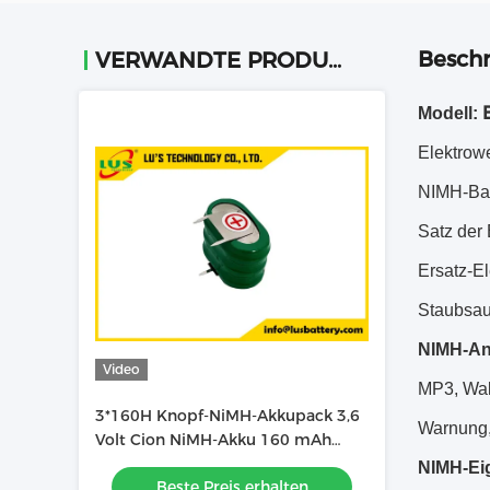
Beschr
VERWANDTE PRODUKTE
Modell:
Elektrow
NIMH-Bat
Satz der 
Ersatz-E
Staubsau
NIMH-A
Video
MP3, Wal
3*160H Knopf-NiMH-Akkupack 3,6
Warnung,
Volt Cion NiMH-Akku 160 mAh
160H Akku
NIMH-Ei
Beste Preis erhalten