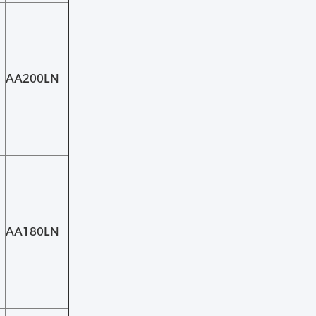
AA200LN
AA180LN