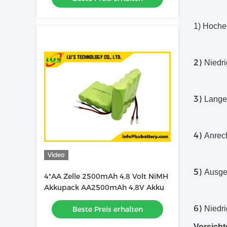
1) Hoche
2)
Niedr
3)
Lange
4)
Anrec
Video
5)
Ausge
4*AA Zelle 2500mAh 4,8 Volt NiMH
Akkupack AA2500mAh 4,8V Akku
6)
Niedr
Beste Preis erhalten
Vorsich