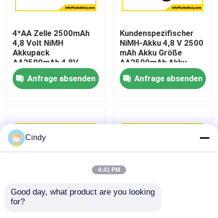
Fabrik-Ausflug
4*AA Zelle 2500mAh
Kundenspezifischer
4,8 Volt NiMH
NiMH-Akku 4,8 V 2500
Akkupack
mAh Akku Größe
Qualitätskontrolle
AA2500mAh 4,8V
AA2500mAh Akku
Akku
OEM
Anfrage absenden
Anfrage absenden
Treten Sie mit uns in Verbindung
Nachrichten
Cindy
Fälle
4:41 PM
Lithium-Thionylchlorid-Batterie
Good day, what product are you looking 
for?
Größe AA Batterie
Kundenspezifischer,
Lithium-Mangan-Dioxid-Batterie
2500mah 3.6V nimh
wiederaufladbarer