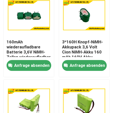
160mAh
3*160H Knopf-NiMH-
wiederaufladbare
Akkupack 3,6 Volt
Batterie 3,6V NiMH-
Cion NiMH-Akku 160
Zellen wiederaufladbar
mAh 160H Akku
kundenspezifisch
Anfrage absenden
Anfrage absenden
Haus
Produkte
Über uns