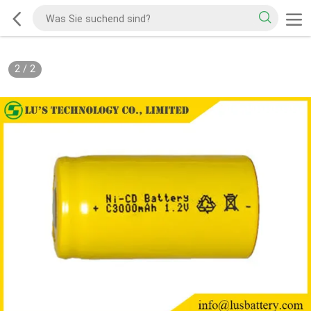
2
/
2