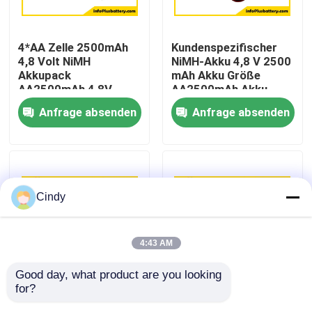
Fabrik-Ausflug
4*AA Zelle 2500mAh
Kundenspezifischer
4,8 Volt NiMH
NiMH-Akku 4,8 V 2500
Akkupack
mAh Akku Größe
Qualitätskontrolle
AA2500mAh 4,8V
AA2500mAh Akku
Akku
OEM
Anfrage absenden
Anfrage absenden
Treten Sie mit uns in Verbindung
Nachrichten
Cindy
Fälle
4:43 AM
Lithium-Thionylchlorid-Batterie
Good day, what product are you looking 
for?
Größe AA Batterie
Kundenspezifischer,
Lithium-Mangan-Dioxid-Batterie
2500mah 3.6V nimh
wiederaufladbarer