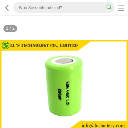
2
/
2