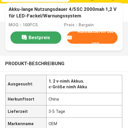
Akku-lange Nutzungsdauer 4/5SC 2000mah 1,2 V
für LED-Fackel/Warnungssystem
MOQ：100PCS
Preis：Bargain
Kontaktieren Sie
Bestpreis
uns
PRODUKT-BESCHREIBUNG
1
,
2 v-nimh Akkus
,
Ausgesucht:
c-Größe nimh Akku
Herkunftsort
China
Lieferzeit
3-5 Tage
Markenname
OEM