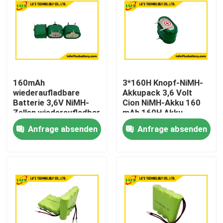
160mAh
3*160H Knopf-NiMH-
wiederaufladbare
Akkupack 3,6 Volt
Batterie 3,6V NiMH-
Cion NiMH-Akku 160
Zellen wiederaufladbar
mAh 160H Akku
kundenspezifisch
Anfrage absenden
Anfrage absenden
Haus
Produkte
Über uns