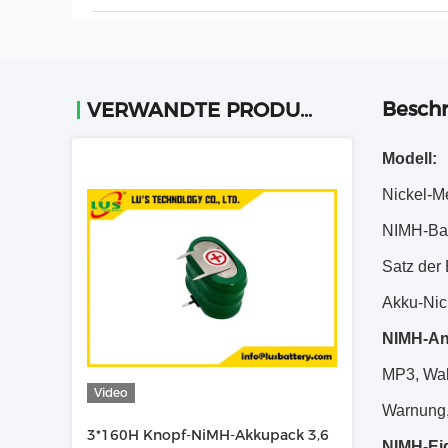
Beschr
VERWANDTE PRODUKTE
Modell:
Nickel-Me
NIMH-Bat
Satz der 
Akku-Nic
NIMH-A
MP3, Wal
Video
Warnung,
3*160H Knopf-NiMH-Akkupack 3,6
NIMH-Ei