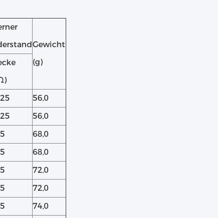
erner
derstand
Gewicht
(g)
ecke
Ω)
~25
56,0
~25
56,0
25
68,0
25
68,0
25
72,0
25
72,0
25
74,0