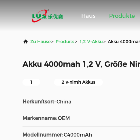
Haus
Produkte
Zu Hause
>
Produits
>
1,2 V-Akku
>
Akku 4000mah
Akku 4000mah 1,2 V, Größe N
1
2 v-nimh Akkus
Herkunftsort:
China
Markenname:
OEM
Modellnummer:
C4000mAh