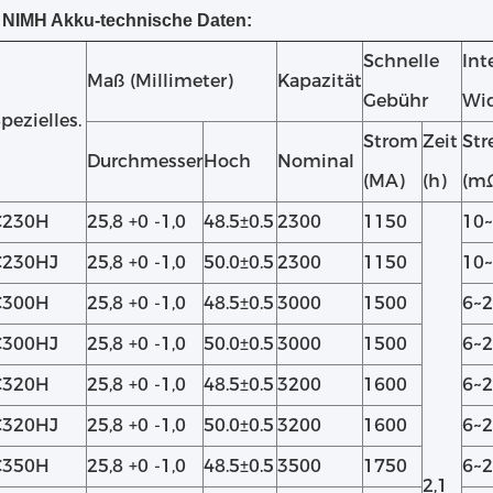
 NIMH Akku-technische Daten:
Schnelle
Int
Maß (Millimeter)
Kapazität
Gebühr
Wi
pezielles.
Strom
Zeit
Str
Durchmesser
Hoch
Nominal
(MA)
(h)
(m
C230H
25,8 +0 -1,0
48.5±0.5
2300
1150
10
C230HJ
25,8 +0 -1,0
50.0±0.5
2300
1150
10
C300H
25,8 +0 -1,0
48.5±0.5
3000
1500
6~
C300HJ
25,8 +0 -1,0
50.0±0.5
3000
1500
6~
C320H
25,8 +0 -1,0
48.5±0.5
3200
1600
6~
C320HJ
25,8 +0 -1,0
50.0±0.5
3200
1600
6~
C350H
25,8 +0 -1,0
48.5±0.5
3500
1750
6~
2,1