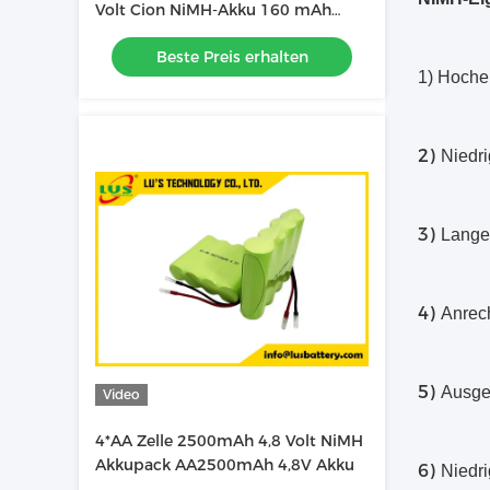
Volt Cion NiMH-Akku 160 mAh
160H Akku
Beste Preis erhalten
1) Hoche
2)
Niedr
3)
Lange
4)
Anrec
5)
Ausge
Video
4*AA Zelle 2500mAh 4,8 Volt NiMH
Akkupack AA2500mAh 4,8V Akku
6)
Niedr