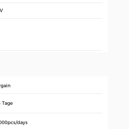
2V
rgain
5 Tage
000pcs/days