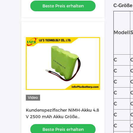
C-Größe
Beste Preis erhalten
Modell
S
C
C
C
C
Video
C
Kundenspezifischer NiMH-Akku 4,8
C
V 2500 mAh Akku Größe
AA2500mAh Akku OEM
C
Beste Preis erhalten