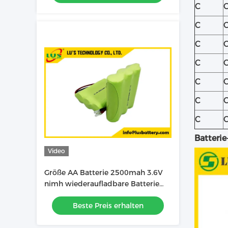
C
C
C
C
C
C
C
Batteri
Video
Größe AA Batterie 2500mah 3.6V
nimh wiederaufladbare Batterie
OEM nimh Batterie Fabrik
Beste Preis erhalten