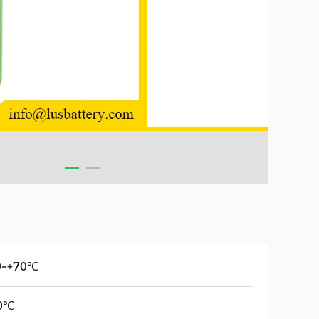
0~+70℃
0℃