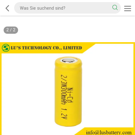
2
/
2