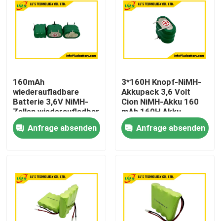
160mAh
3*160H Knopf-NiMH-
wiederaufladbare
Akkupack 3,6 Volt
Batterie 3,6V NiMH-
Cion NiMH-Akku 160
Zellen wiederaufladbar
mAh 160H Akku
kundenspezifisch
Anfrage absenden
Anfrage absenden
Haus
Produkte
Über uns