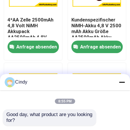
Fabrik-Ausflug
4*AA Zelle 2500mAh
Kundenspezifischer
4,8 Volt NiMH
NiMH-Akku 4,8 V 2500
Akkupack
mAh Akku Größe
Qualitätskontrolle
AA2500mAh 4,8V
AA2500mAh Akku
Akku
OEM
Anfrage absenden
Anfrage absenden
Treten Sie mit uns in Verbindung
Nachrichten
Cindy
Fälle
8:55 PM
Lithium-Thionylchlorid-Batterie
Good day, what product are you looking 
for?
Größe AA Batterie
Kundenspezifischer,
Lithium-Mangan-Dioxid-Batterie
2500mah 3.6V nimh
wiederaufladbarer