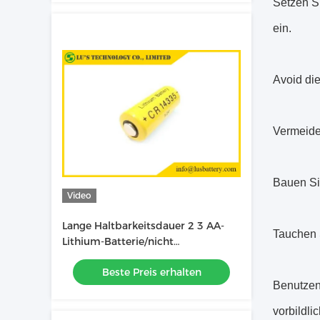
Setzen Si
ein.
Avoid die
Vermeide
Bauen Sie
Video
Lange Haltbarkeitsdauer 2 3 AA-
Tauchen S
Lithium-Batterie/nicht
wiederaufladbare Batterie
Beste Preis erhalten
CR14335 800mah
Benutzen 
vorbildli