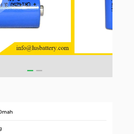
0mah
g