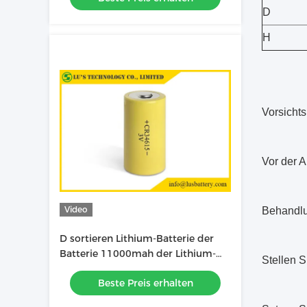
D
H
Vorsicht
Vor der A
Video
Behandl
D sortieren Lithium-Batterie der
Batterie 11000mah der Lithium-
Stellen S
Mangan-Batterie-CR34615 3.0V Li
Beste Preis erhalten
Mno2