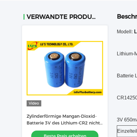
Beschr
VERWANDTE PRODUKTE
L
Modell:
Lithium-
Batterie
CR14250
Video
Zylinderförmige Mangan-Dioxid-
3V 650m
Batterie 3V des Lithium-CR2 nicht
wiederaufladbar
Einzeltei
Beste Preis erhalten