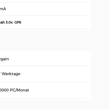
0mA
,
ah 3.0v
GPS
rgain
7 Werktage
0000 PC/Monat