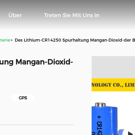
Über
Treten Sie Mit Uns In
Uns
Verbindung
terie
>
Des Lithium-CR14250 Spurhaltung Mangan-Dioxid-der B
tung Mangan-Dioxid-
GPS