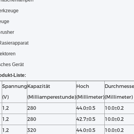
erkzeuge
euge
rusher
Rasierapparat
tektoren
sches Gerät
dukt-Liste:
Spannung
Kapazität
Hoch
Durchmesse
(V)
(Milliamperestunde)
(Millimeter)
(Millimeter)
1,2
280
44.0±0.5
10.0±0.2
1,2
280
42.7±0.5
10.0±0.2
1,2
320
44.0±0.5
10.0±0.2