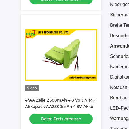
Niedriger
Sicherhei
Breite T
Besonder
Anwendu
Schnurlo
Kamerare
Digitalk
Notaushi
Video
Bergbau-
4*AA Zelle 2500mAh 4,8 Volt NiMH
Akkupack AA2500mAh 4,8V Akku
LED-Fac
Warnung
Beste Preis erhalten
Taschen