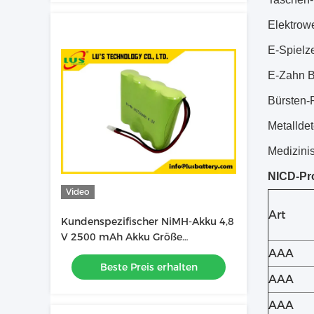
Elektrow
E-Spielz
E-Zahn B
Bürsten-
Metallde
Medizini
NICD-Pro
Video
Art
Kundenspezifischer NiMH-Akku 4,8
V 2500 mAh Akku Größe
AA2500mAh Akku OEM
AAA
Beste Preis erhalten
AAA
AAA