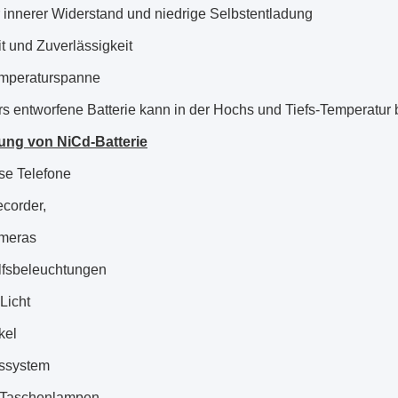
 innerer Widerstand und niedrige Selbstentladung
t und Zuverlässigkeit
emperaturspanne
s entworfene Batterie kann in der Hochs und Tiefs-Temperatur
ng von NiCd-Batterie
se Telefone
corder,
ameras
lfsbeleuchtungen
Licht
kel
ssystem
-Taschenlampen