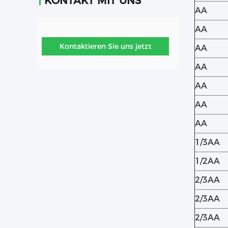
KONTAKT MIT UNS
AA
AA
Kontaktieren Sie uns jetzt
AA
AA
AA
AA
AA
1/3AA
1/2AA
2/3AA
2/3AA
2/3AA