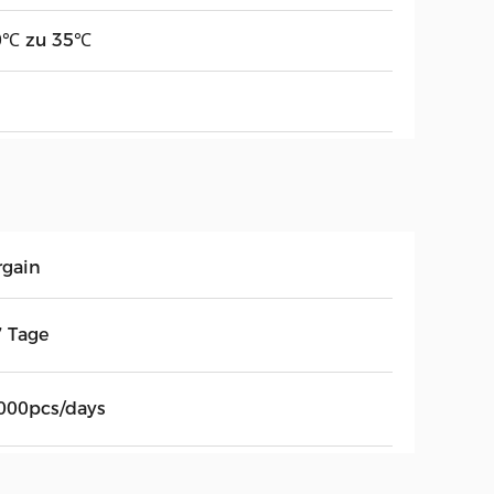
0℃ zu 35℃
rgain
7 Tage
000pcs/days