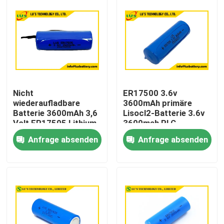
Nicht
ER17500 3.6v
wiederaufladbare
3600mAh primäre
Batterie 3600mAh 3,6
Lisocl2-Batterie 3.6v
Volt ER17505 Lithium
3600mah PLC
Thionylchlorid
Lithiumbatteriepaket
Anfrage absenden
Anfrage absenden
Batterie
OEM
kundenspezifische
Haus
Endgeräte
Produkte
Über uns