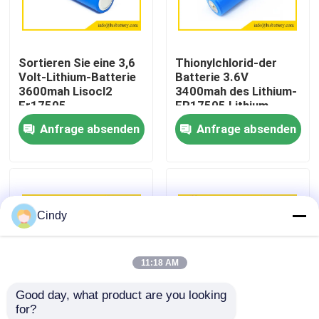
Fabrik-Ausflug
Sortieren Sie eine 3,6
Thionylchlorid-der
Volt-Lithium-Batterie
Batterie 3.6V
Qualitätskontrolle
3600mah Lisocl2
3400mah des Lithium-
Er17505
ER17505 Lithium-
Batterien ER17500 ein
Anfrage absenden
Anfrage absenden
Treten Sie mit uns in Verbindung
Batterien 3.6v der
Größe lisocl2
Nachrichten
Cindy
Fälle
11:18 AM
Lithium-Thionylchlorid-Batterie
Good day, what product are you looking 
for?
Lithium-Mangan-Dioxid-Batterie
Des Lithium-ER17505
ER17505 3,6 V