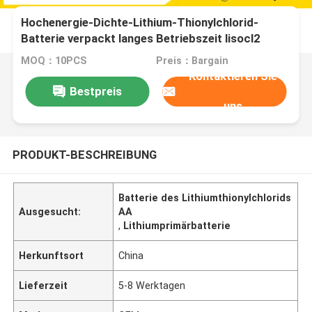
Hochenergie-Dichte-Lithium-Thionylchlorid-
Batterie verpackt langes Betriebszeit lisocl2
batteire 3.6v Primärlithium cel
MOQ：10PCS
Preis：Bargain
Kontaktieren Sie
Bestpreis
uns
PRODUKT-BESCHREIBUNG
Batterie des Lithiumthionylchlorids
Ausgesucht:
AA
,
Lithiumprimärbatterie
Herkunftsort
China
Lieferzeit
5-8 Werktagen