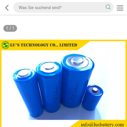
1
/
1